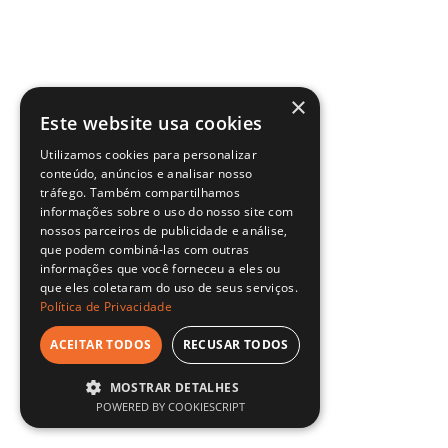
×
Este website usa cookies
Utilizamos cookies para personalizar
conteúdo, anúncios e analisar nosso
tráfego. Também compartilhamos
informações sobre o uso do nosso site com
nossos parceiros de publicidade e análise,
que podem combiná-las com outras
informações que você forneceu a eles ou
que eles coletaram do uso de seus serviços.
Política de Privacidade
ACEITAR TODOS
RECUSAR TODOS
MOSTRAR DETALHES
POWERED BY COOKIESCRIPT