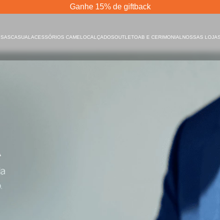
Ganhe 15% de giftback
ISAS
CASUAL
ACESSÓRIOS CAMELO
CALÇADOS
OUTLET
OAB E CERIMONIAL
NOSSAS LOJA