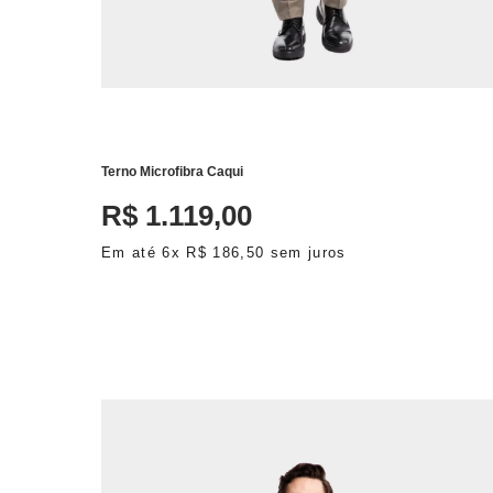
ADICIONAR AO CARRINHO
Terno Microfibra Caqui
R$
1
.
119
,
00
Em até
6
x
R$
186
,
50
sem juros