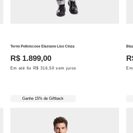
ADICIONAR AO CARRINHO
Terno Poliviscose Elastano Liso Cinza
Bla
R$
1
.
899
,
00
R
Em até
6
x
R$
316
,
50
sem juros
Em
Ganhe 15% de Giftback