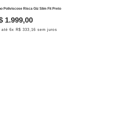
no Poliviscose Risca Giz Slim Fit Preto
$
1
.
999
,
00
 até
6
x
R$
333
,
16
sem juros