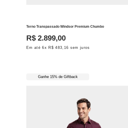
ADICIONAR AO CARRINHO
Terno Transpassado Windsor Premium Chumbo
R$
2
.
899
,
00
Em até
6
x
R$
483
,
16
sem juros
Ganhe 15% de Giftback