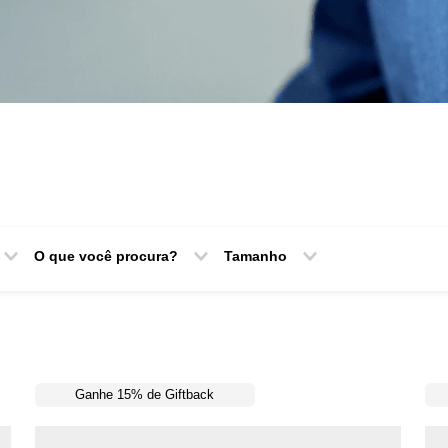
O que você procura?
Tamanho
lo
Terno
40
Costume
42
44
46
48
50
Ganhe 15% de Giftback
52
54
56