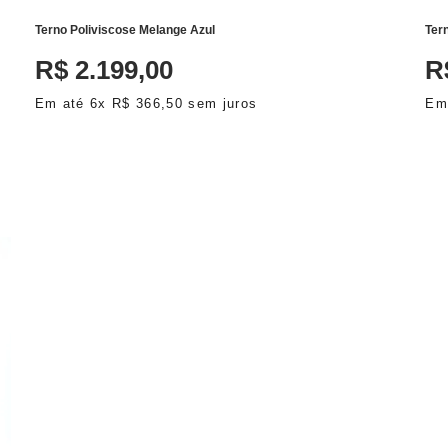
Terno Poliviscose Melange Azul
Ter
R$
2
.
199
,
00
R
Em até
6
x
R$
366
,
50
sem juros
Em