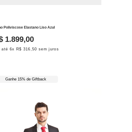
ADICIONAR AO CARRINHO
no Poliviscose Elastano Liso Azul
$
1
.
899
,
00
 até
6
x
R$
316
,
50
sem juros
Ganhe 15% de Giftback