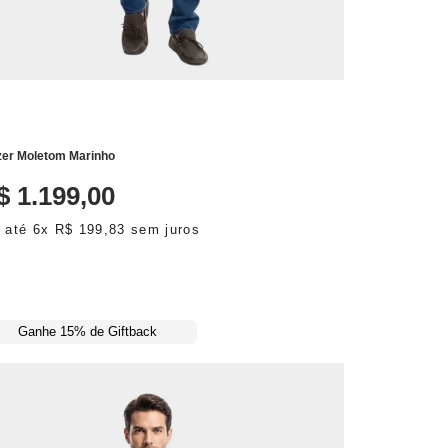
ADICIONAR AO CARRINHO
zer Moletom Marinho
$
1
.
199
,
00
 até
6
x
R$
199
,
83
sem juros
Ganhe 15% de Giftback