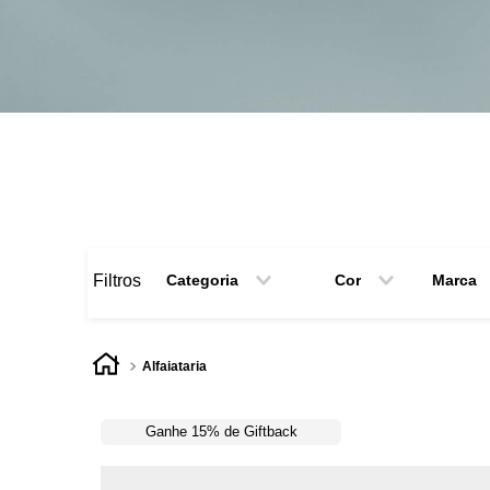
Filtros
Categoria
Cor
Marca
GRAVATAS
Rosa
Came
TERNOS E COSTUMES
Chumbo
BLAZER
Areia
alfaiataria
Seda estampada
Amarelo
Tradicional
Azul
CALÇA SOCIAL
Azul Marinho
Ganhe 15% de Giftback
Bege
Caqui
Cinza